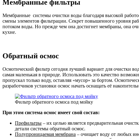
Мембранные фильтры
Мембранные системы очистки воды благодаря высокой работос
смены элементов фильтрации. Секрет повышенного уровня раб
потоком воды. Но прежде чем она достигнет мембраны, она оч
кухне.
Обратный осмос
Осмотический фильтр сегодня лучший вариант для очистки вод
самая маленькая в природе. Использовать это качество возмож
пропускал только воду, оставляя «мусор» за бортом. Осмотиче
разработчиков установки осмос начать оснащать её накопитель
Фильтр обратного осмоса под мойку
При этом система осмос имеет свой состав:
Префильтры
– их целью является предварительная очистк
детали системы обратный осмос.
Полупроницаемая мембрана
– очищает воду от любых ино