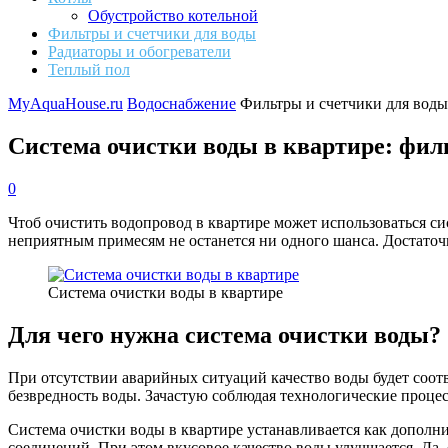
Обустройство котельной
Фильтры и счетчики для воды
Радиаторы и обогреватели
Теплый пол
MyAquaHouse.ru
Водоснабжение
Фильтры и счетчики для воды
Система очистки воды в квартире: филь
0
Чтоб очистить водопровод в квартире может использоваться си
неприятным примесям не останется ни одного шанса. Достаточ
Система очистки воды в квартире
Для чего нужна система очистки воды?
При отсутствии аварийных ситуаций качество воды будет соот
безвредность воды. Зачастую соблюдая технологические процес
Система очистки воды в квартире устанавливается как дополнит
соединений. При этом вкусовое качество воды улучшается. Да,