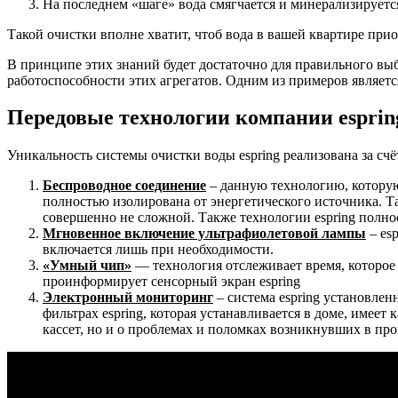
На последнем «шаге» вода смягчается и минерализируетс
Такой очистки вполне хватит, чтоб вода в вашей квартире прио
В принципе этих знаний будет достаточно для правильного выб
работоспособности этих агрегатов. Одним из примеров являетс
Передовые технологии компании esprin
Уникальность системы очистки воды espring реализована за с
Беспроводное соединение
– данную технологию, которую 
полностью изолирована от энергетического источника. Та
совершенно не сложной. Также технологии espring полно
Мгновенное включение ультрафиолетовой лампы
– es
включается лишь при необходимости.
«Умный чип»
— технология отслеживает время, которое
проинформирует сенсорный экран espring
Электронный мониторинг
– система espring установлен
фильтрах espring, которая устанавливается в доме, имеет
кассет, но и о проблемах и поломках возникнувших в пр