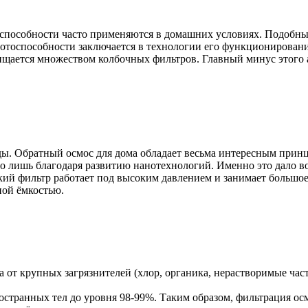
пособности часто применяются в домашних условиях. Подобные
отоспособности заключается в технологии его функционирован
ищается множеством колбочных фильтров. Главный минус этого а
ы. Обратный осмос для дома обладает весьма интересным принц
но лишь благодаря развитию нанотехнологий. Именно это дало во
ский фильтр работает под высоким давлением и занимает большо
ной ёмкостью.
а от крупных загрязнителей (хлор, органика, нерастворимые ча
странных тел до уровня 98-99%. Таким образом, фильтрация ос