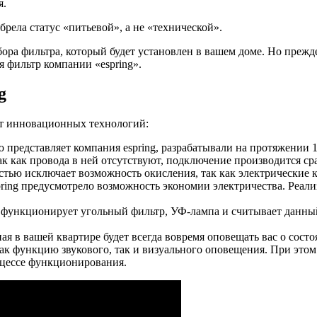
я.
брела статус «питьевой», а не «технической».
ора фильтра, который будет установлен в вашем доме. Но прежд
я фильтр компании «espring».
g
чёт инновационных технологий:
представляет компания espring, разрабатывали на протяжении 10
к как провода в ней отсутствуют, подключение производится сра
стью исключает возможность окисления, так как электрические к
pring предусмотрело возможность экономии электричества. Реали
 функционирует угольный фильтр, УФ-лампа и считывает данны
ная в вашей квартире будет всегда вовремя оповещать вас о сос
 как функцию звукового, так и визуального оповещения. При этом
оцессе функционирования.