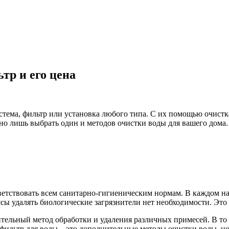
тр и его цена
стема, фильтр или установка любого типа. С их помощью очистк
но лишь выбрать один и методов очистки воды для вашего дома.
ветствовать всем санитарно-гигиеническим нормам. В каждом на
сы удалять биологические загрязнители нет необходимости. Это 
ельный метод обработки и удаления различных примесей. В то же
 фильтр для воды – это дополнительные методы очистки воды, но