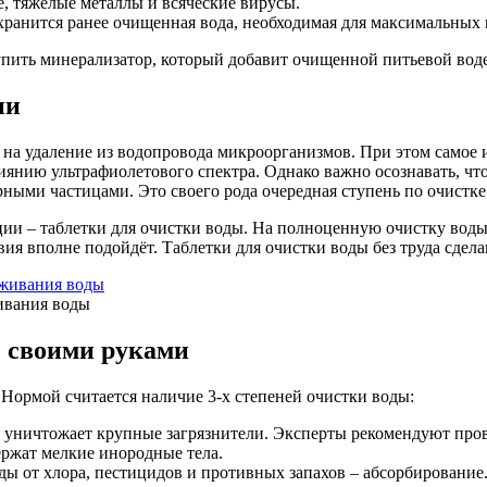
е, тяжёлые металлы и всяческие вирусы.
м хранится ранее очищенная вода, необходимая для максимальных 
купить минерализатор, который добавит очищенной питьевой вод
ии
 на удаление из водопровода микроорганизмов. При этом самое и
лиянию ультрафиолетового спектра. Однако важно осознавать, ч
орными частицами. Это своего рода очередная ступень по очист
ии – таблетки для очистки воды. На полноценную очистку воды 
вия вполне подойдёт. Таблетки для очистки воды без труда сдел
ивания воды
е своими руками
 Нормой считается наличие 3-х степеней очистки воды:
 уничтожает крупные загрязнители. Эксперты рекомендуют прово
ержат мелкие инородные тела.
ды от хлора, пестицидов и противных запахов – абсорбирование