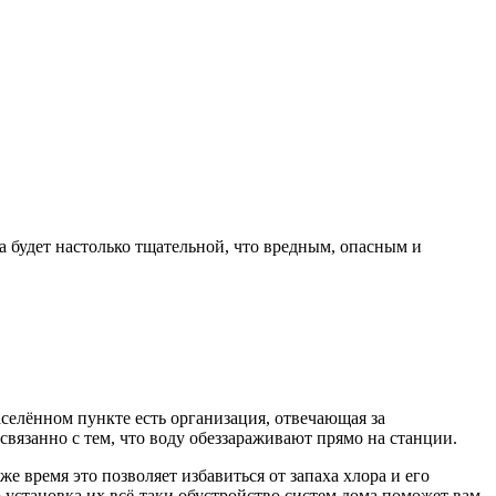
а будет настолько тщательной, что вредным, опасным и
селённом пункте есть организация, отвечающая за
связанно с тем, что воду обеззараживают прямо на станции.
 время это позволяет избавиться от запаха хлора и его
 установка их всё-таки обустройство систем дома поможет вам