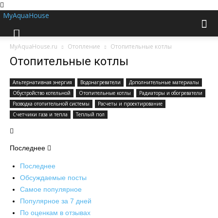
MyAquaHouse
MyAquaHouse.ru
Отопление
Отопительные котлы
Отопительные котлы
Альтернативная энергия
Водонагреватели
Дополнительные материалы
Обустройство котельной
Отопительные котлы
Радиаторы и обогреватели
Разводка отопительной системы
Расчеты и проектирование
Счетчики газа и тепла
Теплый пол
Последнее
Последнее
Обсуждаемые посты
Самое популярное
Популярное за 7 дней
По оценкам в отзывах