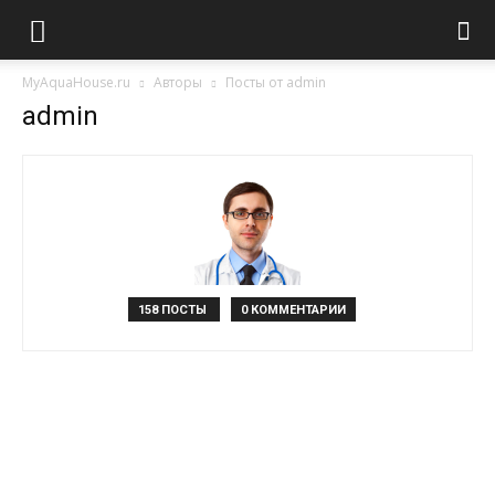
MyAquaHouse.ru
Авторы
Посты от admin
admin
158 ПОСТЫ
0 КОММЕНТАРИИ