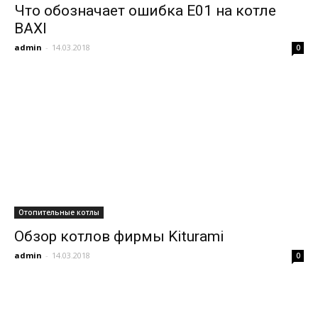
Что обозначает ошибка Е01 на котле
BAXI
admin
-
14.03.2018
0
Отопительные котлы
Обзор котлов фирмы Kiturami
admin
-
14.03.2018
0