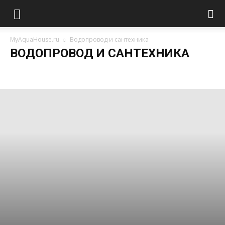
MyAquaHouse.ru
Водопровод и сантехника
ВОДОПРОВОД И САНТЕХНИКА
Ванна и душевая кабина
Краны и смесители
Наружный водопровод
Полотенцесушитель
Сантехническая арматура
Схемы разводок и проектирование
Унитаз и раковина